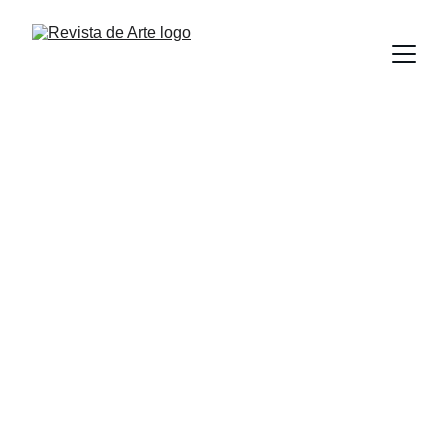
ESCENICAS
Revista D Artre
8/29/2024
2 min read